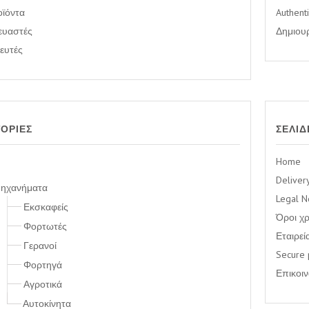
οϊόντα
Authenti
ευαστές
Δημιου
ευτές
ΟΡΊΕΣ
ΣΕΛΊΔ
Home
Deliver
ηχανήματα
Legal N
Εκσκαφείς
Όροι χ
Φορτωτές
Εταιρεί
Γερανοί
Secure
Φορτηγά
Επικοι
Αγροτικά
Αυτοκίνητα