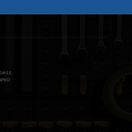
Α E.E,
ΖΑΡΚΟ