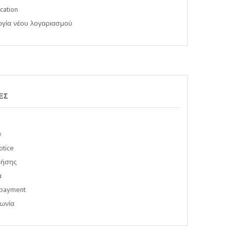
cation
ργία νέου λογαριασμού
ΕΣ
y
otice
ρήσης
α
 payment
νωνία